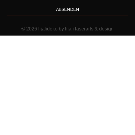
ABSENDEN
© 2026 lijalideko by lijali laserarts & design