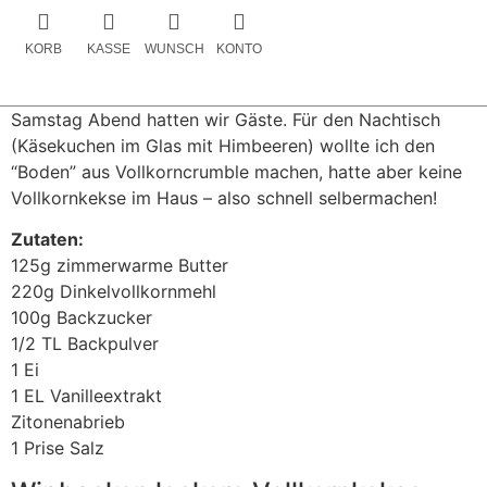
KORB
KASSE
WUNSCH
KONTO
Samstag Abend hatten wir Gäste. Für den Nachtisch
(Käsekuchen im Glas mit Himbeeren) wollte ich den
“Boden” aus Vollkorncrumble machen, hatte aber keine
Vollkornkekse im Haus – also schnell selbermachen!
Zutaten:
125g zimmerwarme Butter
220g Dinkelvollkornmehl
100g Backzucker
1/2 TL Backpulver
1 Ei
1 EL Vanilleextrakt
Zitonenabrieb
1 Prise Salz