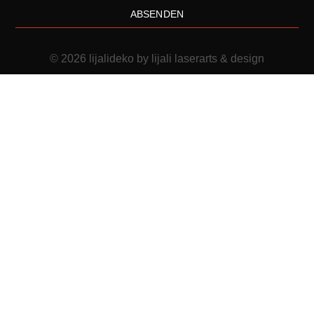
ABSENDEN
© 2026 lijalideko by lijali laserarts & design