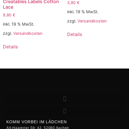
Creatables Labels Cotton
3,80
€
Lace
inkl. 19 % MwSt.
9,80
€
zzgl.
Versandkosten
inkl. 19 % MwSt.
zzgl.
Versandkosten
Details
Details
KOMM VORBEI IM LÄDCHEN
Alt-Haarener Str. 42, 52080 Aachen