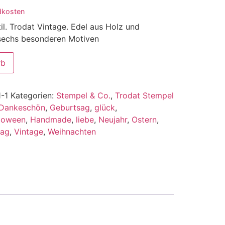
dkosten
l. Trodat Vintage. Edel aus Holz und
 sechs besonderen Motiven
rb
-1
Kategorien:
Stempel & Co.
,
Trodat Stempel
Dankeschön
,
Geburtsag
,
glück
,
loween
,
Handmade
,
liebe
,
Neujahr
,
Ostern
,
tag
,
Vintage
,
Weihnachten