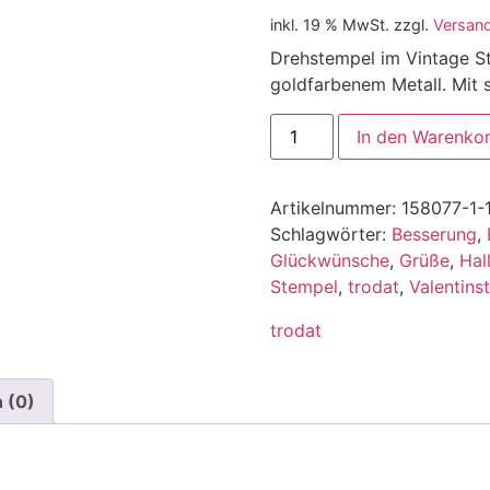
inkl. 19 % MwSt.
zzgl.
Versan
Drehstempel im Vintage Sti
goldfarbenem Metall. Mit
In den Warenko
Artikelnummer:
158077-1-1
Schlagwörter:
Besserung
,
Glückwünsche
,
Grüße
,
Hal
Stempel
,
trodat
,
Valentins
trodat
 (0)