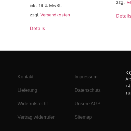
zzgl.
V
inkl. 19 % MwSt.
zzgl.
Versandkosten
Detail
Details
K
Kontakt
Impressum
Al
+4
Lieferung
Datenschutz
su
Widerrufsrecht
Unsere AGB
Vertrag widerrufen
Sitemap