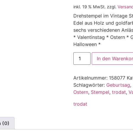
inkl. 19 % MwSt.
zzgl.
Versan
Drehstempel im Vintage St
Edel aus Holz und goldfa
sechs verschiedenen Anlä
* Valentinstag * Ostern *
Halloween *
In den Warenko
Artikelnummer:
158077
Ka
Schlagwörter:
Geburtsag
,
Ostern
,
Stempel
,
trodat
,
V
trodat
 (0)