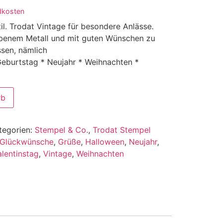
dkosten
il. Trodat Vintage für besondere Anlässe.
rbenem Metall und mit guten Wünschen zu
ssen, nämlich
 Geburtstag * Neujahr * Weihnachten *
rb
tegorien:
Stempel & Co.
,
Trodat Stempel
Glückwünsche
,
Grüße
,
Halloween
,
Neujahr
,
alentinstag
,
Vintage
,
Weihnachten