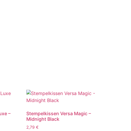
uxe –
Stempelkissen Versa Magic –
Midnight Black
2,79
€