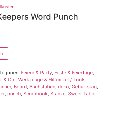
dkosten
Keepers Word Punch
rb
tegorien:
Feiern & Party
,
Feste & Feiertage
,
r & Co.
,
Werkzeuge & Hilfmittel / Tools
anner
,
Board
,
Buchstaben
,
deko
,
Geburtstag
,
ner
,
punch
,
Scrapbook
,
Stanze
,
Sweet Table
,