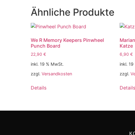
Ähnliche Produkte
We R Memory Keepers Pinwheel
Marian
Punch Board
Katze
22,90
€
6,90
€
inkl. 19 % MwSt.
inkl. 1
zzgl.
Versandkosten
zzgl.
V
Details
Detail
K