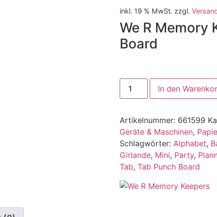
inkl. 19 % MwSt.
zzgl.
Versan
We R Memory 
Board
In den Warenko
Artikelnummer:
661599
Ka
Geräte & Maschinen
,
Papie
Schlagwörter:
Alphabet
,
B
Girlande
,
Mini
,
Party
,
Plan
Tab
,
Tab Punch Board