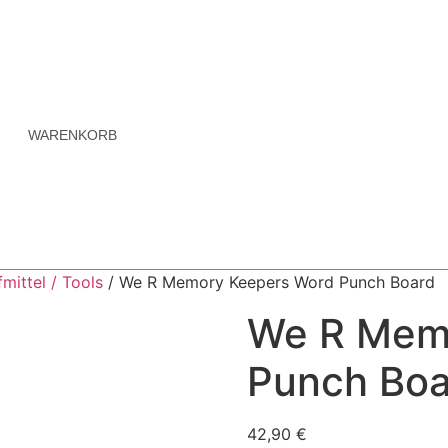
WARENKORB
mittel / Tools
/ We R Memory Keepers Word Punch Board
We R Mem
Punch Boa
42,90
€