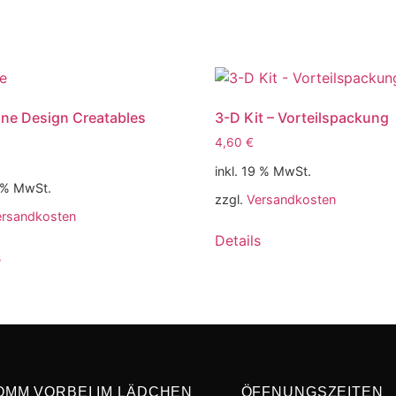
ne Design Creatables
3-D Kit – Vorteilspackung
4,60
€
inkl. 19 % MwSt.
9 % MwSt.
zzgl.
Versandkosten
ersandkosten
Details
s
OMM VORBEI IM LÄDCHEN
ÖFFNUNGSZEITEN