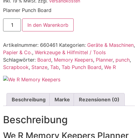
inkl. 19 % MwSt.
zzgl.
Versandkosten
Planner Punch Board
In den Warenkorb
Artikelnummer:
660461
Kategorien:
Geräte & Maschinen
,
Papier & Co.
,
Werkzeuge & Hilfmittel / Tools
Schlagwörter:
Board
,
Memory Keepers
,
Planner
,
punch
,
Scrapbook
,
Stanze
,
Tab
,
Tab Punch Board
,
We R
Beschreibung
Marke
Rezensionen (0)
Beschreibung
We R Memory Keepers Planner