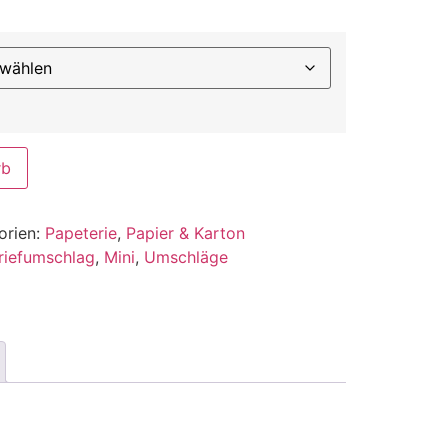
rb
orien:
Papeterie
,
Papier & Karton
riefumschlag
,
Mini
,
Umschläge