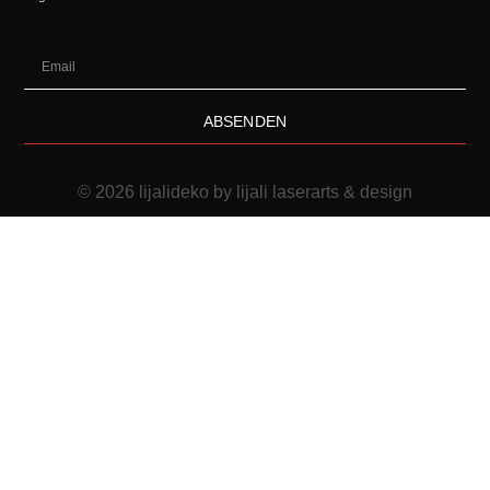
ABSENDEN
© 2026 lijalideko by lijali laserarts & design