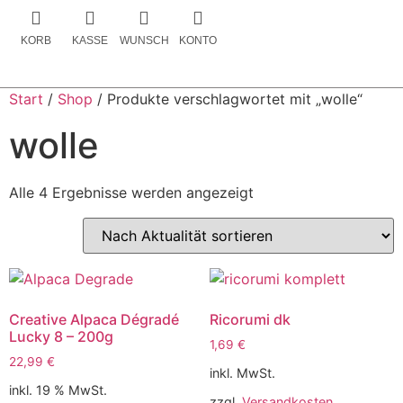
KORB
KASSE
WUNSCH
KONTO
Start
/
Shop
/ Produkte verschlagwortet mit „wolle“
wolle
Alle 4 Ergebnisse werden angezeigt
Creative Alpaca Dégradé
Ricorumi dk
Lucky 8 – 200g
1,69
€
22,99
€
inkl. MwSt.
inkl. 19 % MwSt.
zzgl.
Versandkosten