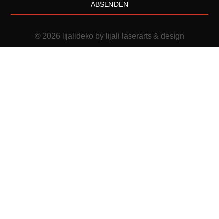
ABSENDEN
© 2026 lijalideko by lijali laserarts & design