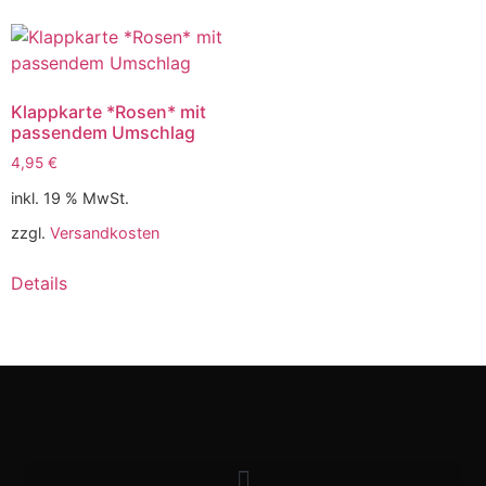
Klappkarte *Rosen* mit
passendem Umschlag
4,95
€
inkl. 19 % MwSt.
zzgl.
Versandkosten
Details