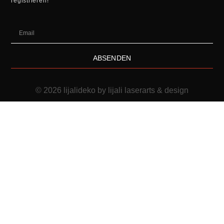
registrieren!
ABSENDEN
© 2026 lijalideko by lijali laserarts & design