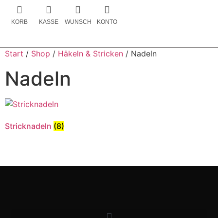
KORB
KASSE
WUNSCH
KONTO
Start
/
Shop
/
Häkeln & Stricken
/ Nadeln
Nadeln
Stricknadeln
(8)