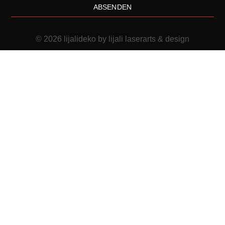
ABSENDEN
© 2026 lijalideko by lijali laserarts & design